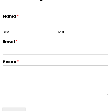
Nama
*
First
Last
Email
*
Pesan
*