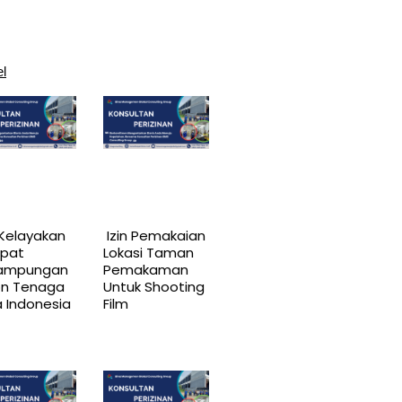
el
 Kelayakan
Izin Pemakaian
pat
Lokasi Taman
ampungan
Pemakaman
on Tenaga
Untuk Shooting
a Indonesia
Film