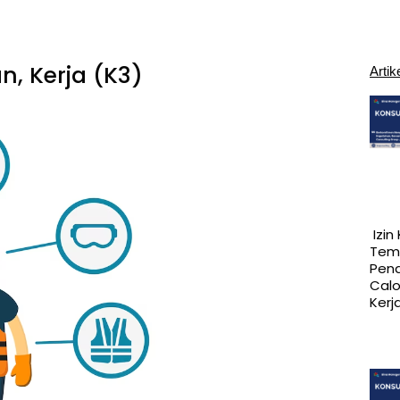
, Kerja (k3)
Artik
Izin
Tem
Pen
Cal
Kerj