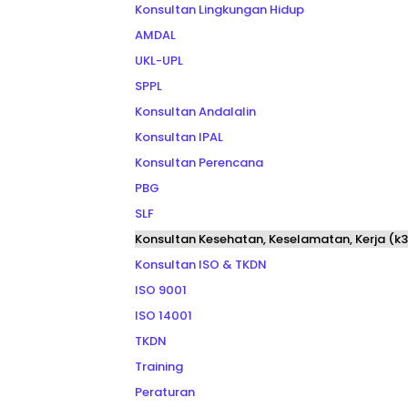
Konsultan Lingkungan Hidup
AMDAL
UKL-UPL
SPPL
Konsultan Andalalin
Konsultan IPAL
Konsultan Perencana
PBG
SLF
Konsultan Kesehatan, Keselamatan, Kerja (k3
Konsultan ISO & TKDN
ISO 9001
ISO 14001
TKDN
Training
Peraturan