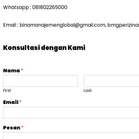
Whatsapp : 081802265000
Email : binamanajemenglobal@gmail.com, bmgperizin
Konsultasi dengan Kami
Nama
*
First
Last
Email
*
Pesan
*