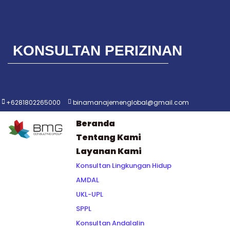
Lompat
ke
KONSULTAN PERIZINAN
konten
+6281802265000
binamanajemenglobal@gmail.com
Beranda
Tentang Kami
Layanan Kami
Konsultan Lingkungan Hidup
AMDAL
UKL-UPL
SPPL
Konsultan Andalalin