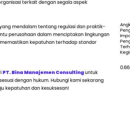
rganisasi terkait dengan segala aspek
Ang
yang mendalam tentang regulasi dan praktik-
Pen
bantu perusahaan dalam menciptakan lingkungan
Impo
Pen
n memastikan kepatuhan terhadap standar
Ter
Kegi
i
PT. Bina Manajemen Consulting
untuk
 sesuai dengan hukum. Hubungi kami sekarang
uju kepatuhan dan kesuksesan!