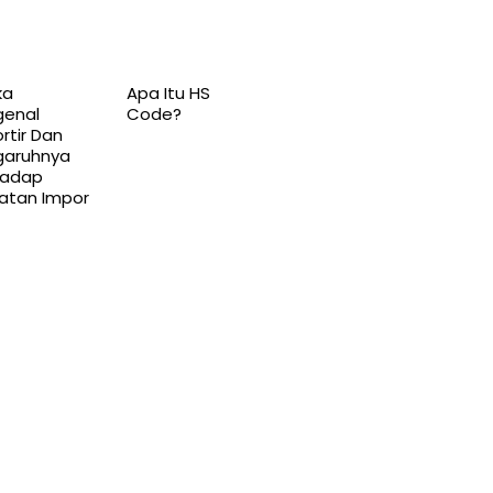
ka
Apa Itu HS
genal
Code?
rtir Dan
garuhnya
hadap
atan Impor