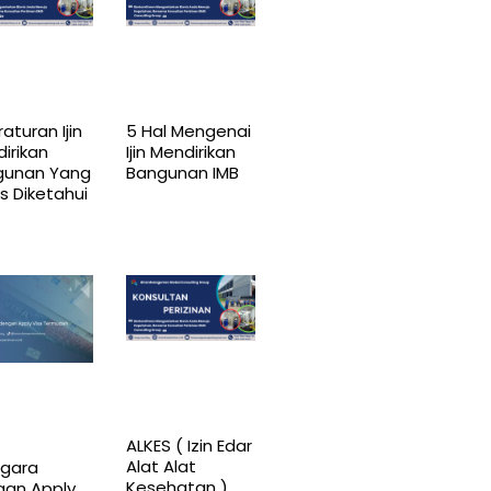
raturan Ijin
5 Hal Mengenai
irikan
Ijin Mendirikan
gunan Yang
Bangunan IMB
s Diketahui
ALKES ( Izin Edar
Alat Alat
egara
Kesehatan )
gan Apply