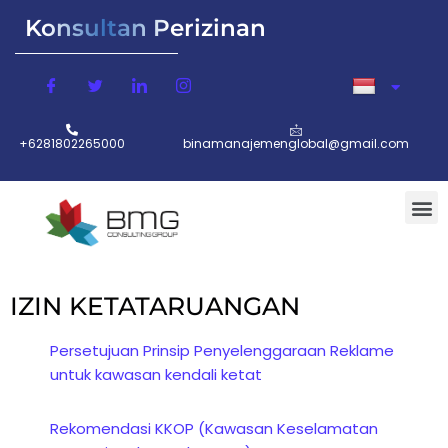
Konsultan Perizinan
+6281802265000
binamanajemenglobal@gmail.com
IZIN KETATARUANGAN
Persetujuan Prinsip Penyelenggaraan Reklame
untuk kawasan kendali ketat
Rekomendasi KKOP (Kawasan Keselamatan