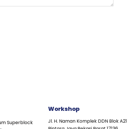
Workshop
Jl. H. Naman Komplek DDN Blok A21
um Superblock
Bintara Jaya,Bekasi Barat 17136