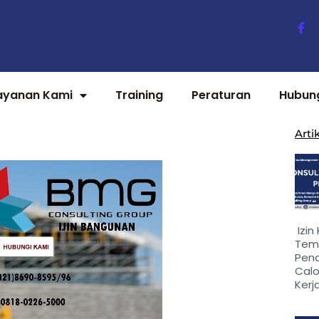
ayanan Kami
Training
Peraturan
Hubun
Arti
Izin
Tem
Pen
Cal
Kerj