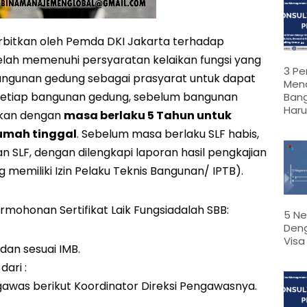
terbitkan oleh Pemda DKI Jakarta terhadap
lah memenuhi persyaratan kelaikan fungsi yang
3 Pe
 bangunan gedung sebagai prasyarat untuk dapat
Mend
tuk setiap bangunan gedung, sebelum bangunan
Ban
Haru
itkan dengan
masa berlaku 5 Tahun untuk
umah tinggal
. Sebelum masa berlaku SLF habis,
SLF, dengan dilengkapi laporan hasil pengkajian
memiliki Izin Pelaku Teknis Bangunan/ IPTB).
ohonan Sertifikat Laik Fungsiadalah SBB:
5 N
Den
Vis
dan sesuai IMB.
dari :
awas berikut Koordinator Direksi Pengawasnya.