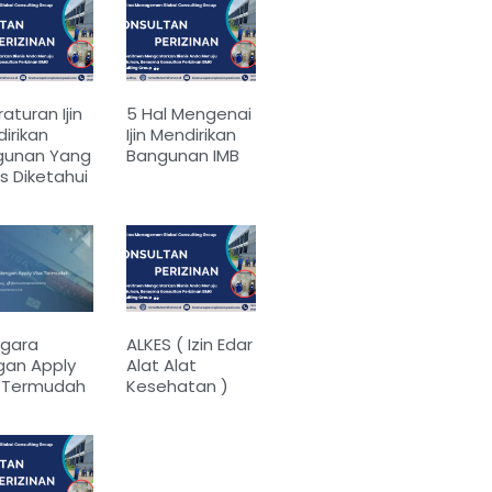
raturan Ijin
5 Hal Mengenai
irikan
Ijin Mendirikan
gunan Yang
Bangunan IMB
s Diketahui
egara
ALKES ( Izin Edar
gan Apply
Alat Alat
a Termudah
Kesehatan )