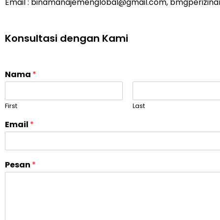
Email : binamanajemenglobal@gmail.com, bmgperizin
Konsultasi dengan Kami
Nama
*
First
Last
Email
*
Pesan
*