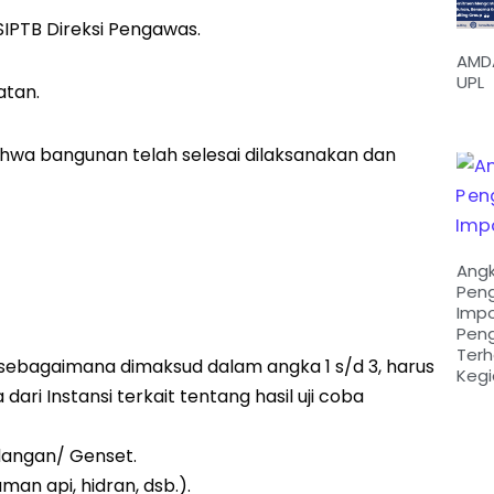
SIPTB Direksi Pengawas.
AMDA
UPL
atan.
ahwa bangunan telah selesai dilaksanakan dan
Ang
Pen
Impo
Pen
Ter
n sebagaimana dimaksud dalam angka 1 s/d 3, harus
Kegi
ari Instansi terkait tentang hasil uji coba
adangan/ Genset.
man api, hidran, dsb.).