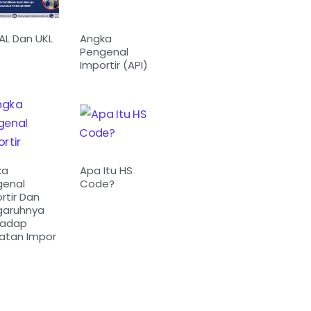
L Dan UKL
Angka
Pengenal
Importir (API)
ka
Apa Itu HS
genal
Code?
rtir Dan
garuhnya
hadap
atan Impor