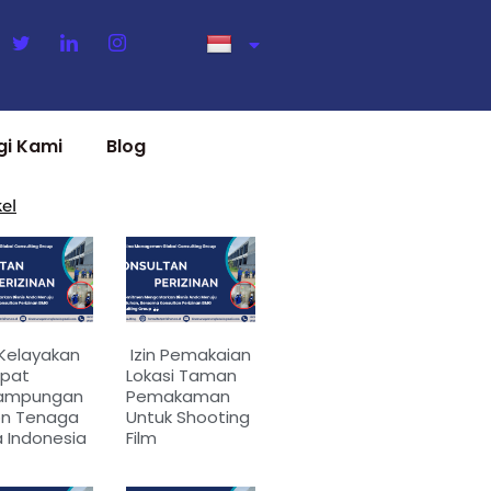
gi Kami
Blog
kel
 Kelayakan
Izin Pemakaian
pat
Lokasi Taman
ampungan
Pemakaman
on Tenaga
Untuk Shooting
a Indonesia
Film