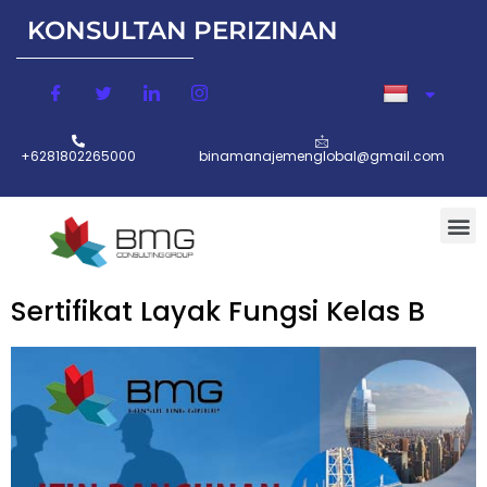
KONSULTAN PERIZINAN
Lompat
ke
konten
+6281802265000
binamanajemenglobal@gmail.com
Sertifikat Layak Fungsi Kelas B