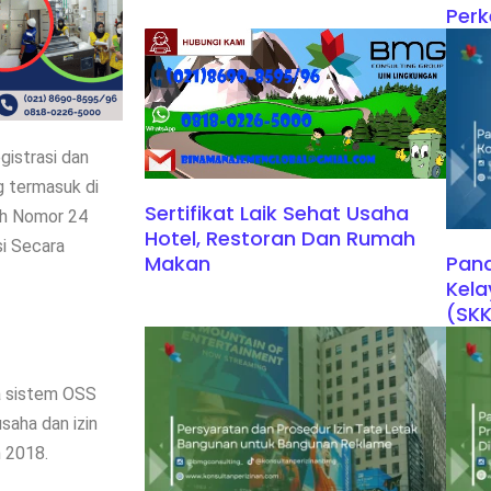
Per
gistrasi dan
g termasuk di
Sertifikat Laik Sehat Usaha
ah Nomor 24
Hotel, Restoran Dan Rumah
i Secara
Pand
Makan
Kela
(SK
a sistem OSS
saha dan izin
 2018.