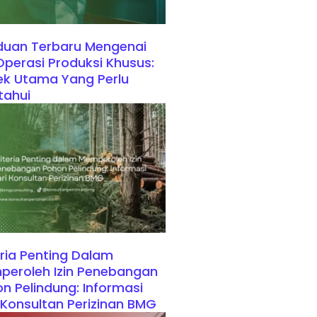
duan Terbaru Mengenai
 Operasi Produksi Khusus:
k Utama Yang Perlu
tahui
eria Penting Dalam
eroleh Izin Penebangan
n Pelindung: Informasi
 Konsultan Perizinan BMG