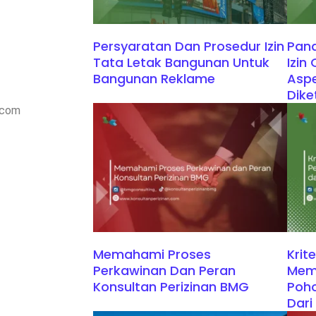
Persyaratan Dan Prosedur Izin
Pan
Tata Letak Bangunan Untuk
Izin
Bangunan Reklame
Aspe
Dike
.com
Memahami Proses
Krit
Perkawinan Dan Peran
Memp
Konsultan Perizinan BMG
Poho
Dari