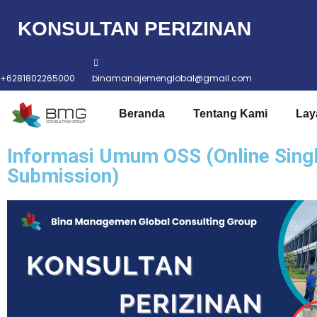
KONSULTAN PERIZINAN
Lompat
ke
konten
+6281802265000
binamanajemenglobal@gmail.com
Beranda
Tentang Kami
Lay
Informasi Umum OSS (Online Sing
Submission)