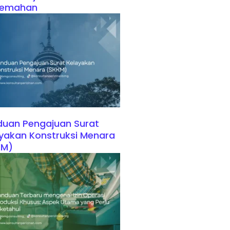
kemahan
uan Pengajuan Surat
yakan Konstruksi Menara
KM)