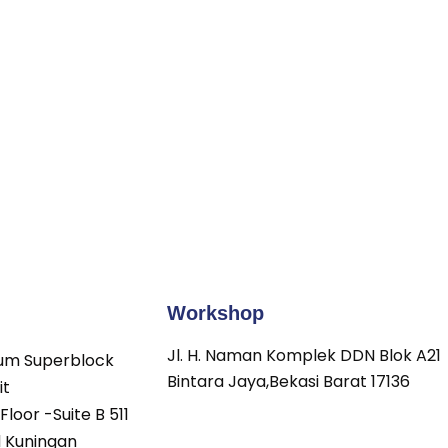
Workshop
Jl. H. Naman Komplek DDN Blok A21
um Superblock
Bintara Jaya,Bekasi Barat 17136
it
Floor -Suite B 511
d Kuningan