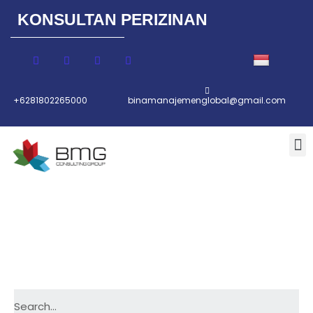
KONSULTAN PERIZINAN
Lompat
ke
konten
+6281802265000
binamanajemenglobal@gmail.com