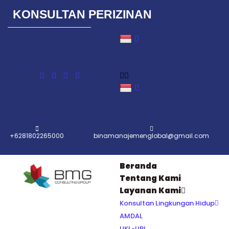
KONSULTAN PERIZINAN
Lompat
ke
konten
+6281802265000
binamanajemenglobal@gmail.com
Beranda
Tentang Kami
Layanan Kami
Konsultan Lingkungan Hidup
AMDAL
UKL-UPL