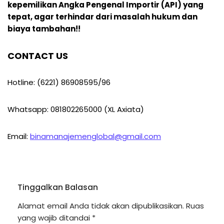
kepemilikan Angka Pengenal Importir (API) yang
tepat, agar terhindar dari masalah hukum dan
biaya tambahan!!
CONTACT US
Hotline: (6221) 86908595/96
Whatsapp: 081802265000 (XL Axiata)
Email:
binamanajemenglobal@gmail.com
Tinggalkan Balasan
Alamat email Anda tidak akan dipublikasikan.
Ruas
yang wajib ditandai
*