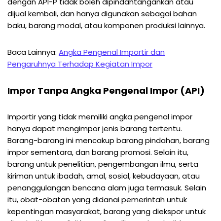
dengan API-P tidak boleh dipindahtangankan atau
dijual kembali, dan hanya digunakan sebagai bahan
baku, barang modal, atau komponen produksi lainnya.
Baca Lainnya:
Angka Pengenal Importir dan
Pengaruhnya Terhadap Kegiatan Impor
Impor Tanpa Angka Pengenal Impor (API)
Importir yang tidak memiliki angka pengenal impor
hanya dapat mengimpor jenis barang tertentu.
Barang-barang ini mencakup barang pindahan, barang
impor sementara, dan barang promosi. Selain itu,
barang untuk penelitian, pengembangan ilmu, serta
kiriman untuk ibadah, amal, sosial, kebudayaan, atau
penanggulangan bencana alam juga termasuk. Selain
itu, obat-obatan yang didanai pemerintah untuk
kepentingan masyarakat, barang yang diekspor untuk