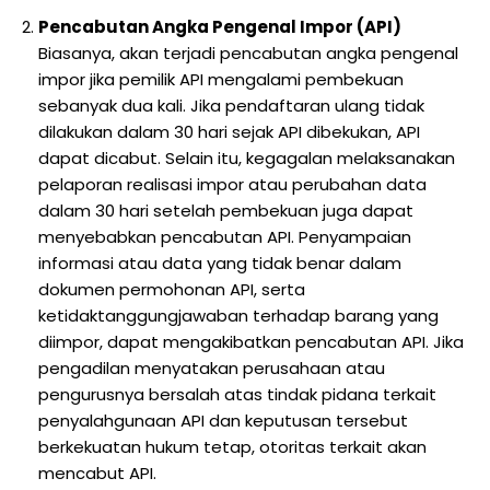
Pencabutan Angka Pengenal Impor (API)
Biasanya, akan terjadi pencabutan angka pengenal
impor jika pemilik API mengalami pembekuan
sebanyak dua kali. Jika pendaftaran ulang tidak
dilakukan dalam 30 hari sejak API dibekukan, API
dapat dicabut. Selain itu, kegagalan melaksanakan
pelaporan realisasi impor atau perubahan data
dalam 30 hari setelah pembekuan juga dapat
menyebabkan pencabutan API. Penyampaian
informasi atau data yang tidak benar dalam
dokumen permohonan API, serta
ketidaktanggungjawaban terhadap barang yang
diimpor, dapat mengakibatkan pencabutan API. Jika
pengadilan menyatakan perusahaan atau
pengurusnya bersalah atas tindak pidana terkait
penyalahgunaan API dan keputusan tersebut
berkekuatan hukum tetap, otoritas terkait akan
mencabut API.