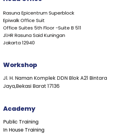
Rasuna Epicentrum Superblock
Epiwalk Office Suit
Office Suites 5th Floor -Suite B 511
Jl.HR Rasuna Said Kuningan
Jakarta 12940
Workshop
Jl. H. Naman Komplek DDN Blok A21 Bintara
Jaya,Bekasi Barat 17136
Academy
Public Training
In House Training