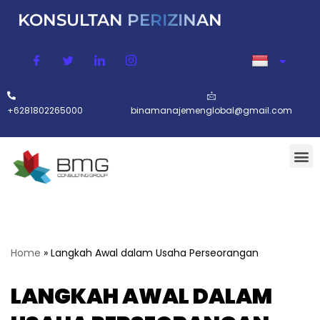
KONSULTAN PERIZINAN
Lompat
ke
konten
+6281802265000
binamanajemenglobal@gmail.com
Home
»
Langkah Awal dalam Usaha Perseorangan
LANGKAH AWAL DALAM