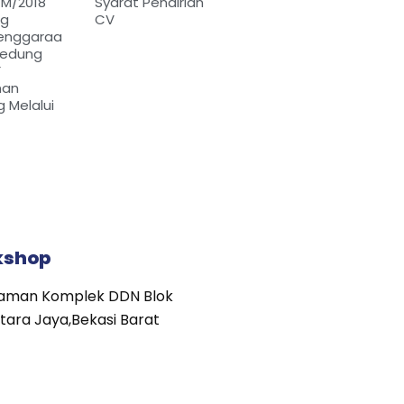
/M/2018
Syarat Pendirian
ng
CV
enggaraa
Gedung
F
nan
 Melalui
kshop
 Naman Komplek DDN Blok
ntara Jaya,Bekasi Barat