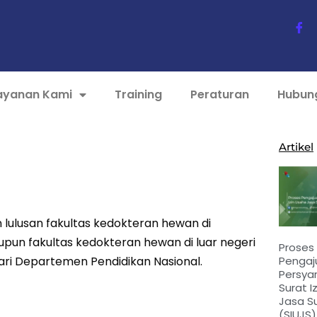
ayanan Kami
Training
Peraturan
Hubun
Artikel
lulusan fakultas kedokteran hewan di
aupun fakultas kedokteran hewan di luar negeri
Proses
Pengaj
ri Departemen Pendidikan Nasional.
Persya
Surat I
Jasa Su
(SIUJS)