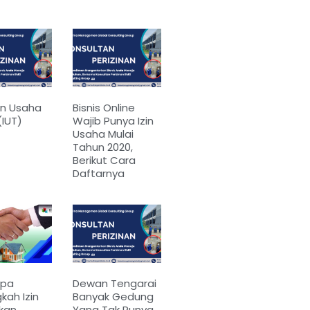
in Usaha
Bisnis Online
(IUT)
Wajib Punya Izin
Usaha Mulai
Tahun 2020,
Berikut Cara
Daftarnya
apa
Dewan Tengarai
kah Izin
Banyak Gedung
ikan
Yang Tak Punya