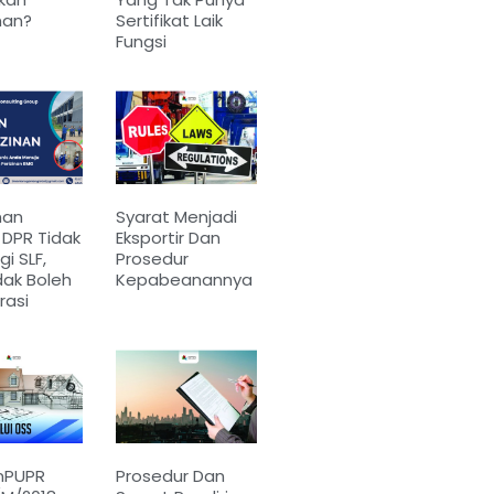
nan?
Sertifikat Laik
Fungsi
nan
Syarat Menjadi
 DPR Tidak
Eksportir Dan
i SLF,
Prosedur
idak Boleh
Kepabeanannya
rasi
nPUPR
Prosedur Dan