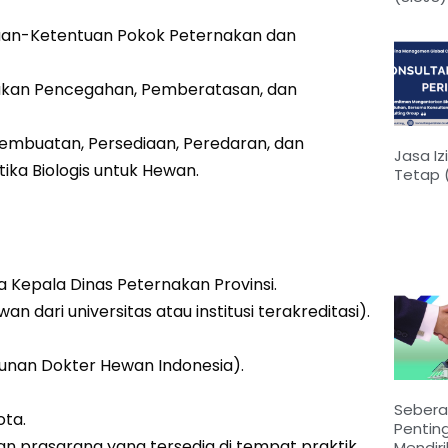
uan-Ketentuan Pokok Peternakan dan
lakan Pencegahan, Pemberatasan, dan
Pembuatan, Persediaan, Peredaran, dan
Jasa Iz
ka Biologis untuk Hewan.
Tetap 
Kepala Dinas Peternakan Provinsi.
n dari universitas atau institusi terakreditasi).
unan Dokter Hewan Indonesia).
Seber
ota.
Penting
 prasarana yang tersedia di tempat praktik.
Mendir