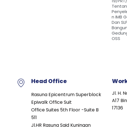
19/PRT
Tenta
Penyel
N IMB 
Dan SL
Bangu
Gedung
OSS
Head Office
Wor
Jl. H.
Rasuna Epicentrum Superblock
A17 Bi
Epiwalk Office Suit
17136
Office Suites 5th Floor -Suite B
511
Jl.HR Rasuna Said Kuningan