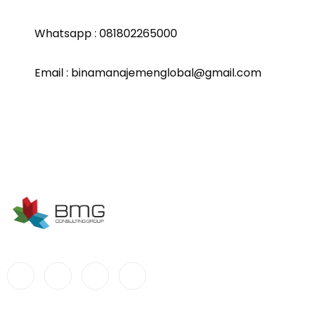
Whatsapp : 081802265000
Email : binamanajemenglobal@gmail.com