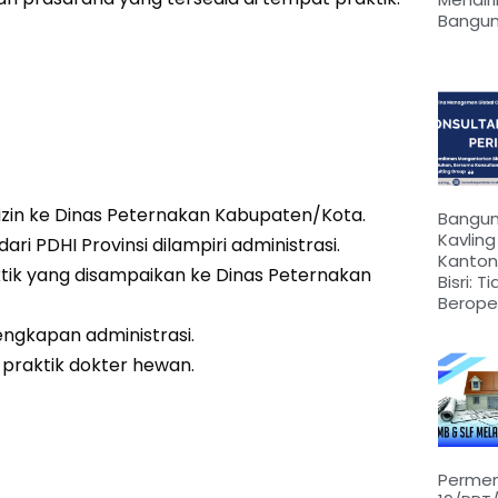
Bangu
in ke Dinas Peternakan Kabupaten/Kota.
Bangu
Kavling
PDHI Provinsi dilampiri administrasi.
Kantong
ik yang disampaikan ke Dinas Peternakan
Bisri: T
Berope
engkapan administrasi.
 praktik dokter hewan.
Perme