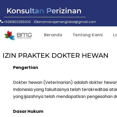
Konsultan Perizinan
+6281802265000
binamanajemenglobal@gmail.com
Beranda
Tentang Kami
L
IZIN PRAKTEK DOKTER HEWAN
Pengertian
Dokter hewan (Veterinarian) adalah dokter hewan 
Indonesia yang fakultasnya telah terakreditasi at
yang ijazahnya telah mendapatkan pengesahan da
Dasar Hukum