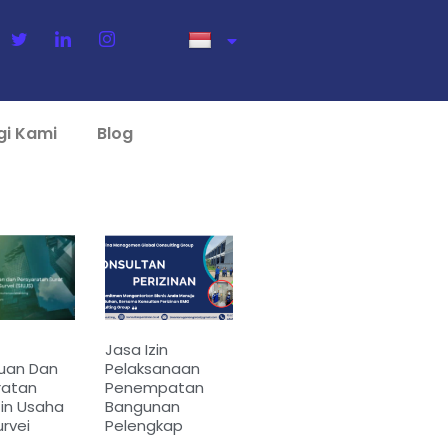
gi Kami
Blog
Jasa Izin
uan Dan
Pelaksanaan
ratan
Penempatan
zin Usaha
Bangunan
rvei
Pelengkap