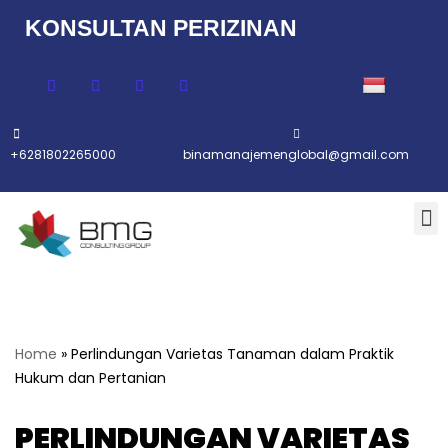
KONSULTAN PERIZINAN
Lompat
ke
konten
+6281802265000
binamanajemenglobal@gmail.com
Home
»
Perlindungan Varietas Tanaman dalam Praktik
Hukum dan Pertanian
PERLINDUNGAN VARIETAS