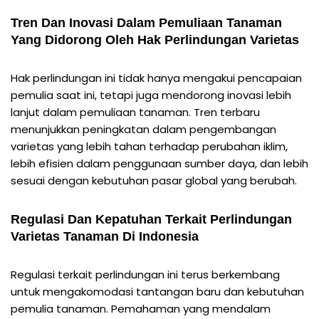
Tren Dan Inovasi Dalam Pemuliaan Tanaman
Yang Didorong Oleh Hak Perlindungan Varietas
Hak perlindungan ini tidak hanya mengakui pencapaian
pemulia saat ini, tetapi juga mendorong inovasi lebih
lanjut dalam pemuliaan tanaman. Tren terbaru
menunjukkan peningkatan dalam pengembangan
varietas yang lebih tahan terhadap perubahan iklim,
lebih efisien dalam penggunaan sumber daya, dan lebih
sesuai dengan kebutuhan pasar global yang berubah.
Regulasi Dan Kepatuhan Terkait Perlindungan
Varietas Tanaman Di Indonesia
Regulasi terkait perlindungan ini terus berkembang
untuk mengakomodasi tantangan baru dan kebutuhan
pemulia tanaman. Pemahaman yang mendalam