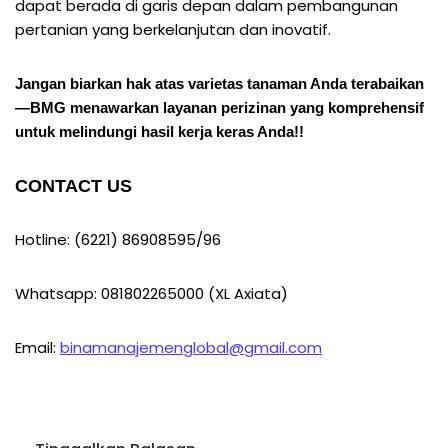
dapat berada di garis depan dalam pembangunan
pertanian yang berkelanjutan dan inovatif.
Jangan biarkan hak atas varietas tanaman Anda terabaikan
—BMG menawarkan layanan perizinan yang komprehensif
untuk melindungi hasil kerja keras Anda!!
CONTACT US
Hotline: (6221) 86908595/96
Whatsapp: 081802265000 (XL Axiata)
Email:
binamanajemenglobal@gmail.com