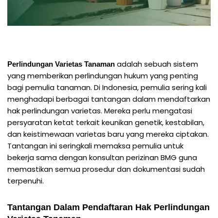
adalah sebuah sistem
Perlindungan Varietas Tanaman
yang memberikan perlindungan hukum yang penting
bagi pemulia tanaman. Di Indonesia, pemulia sering kali
menghadapi berbagai tantangan dalam mendaftarkan
hak perlindungan varietas. Mereka perlu mengatasi
persyaratan ketat terkait keunikan genetik, kestabilan,
dan keistimewaan varietas baru yang mereka ciptakan.
Tantangan ini seringkali memaksa pemulia untuk
bekerja sama dengan konsultan perizinan BMG guna
memastikan semua prosedur dan dokumentasi sudah
terpenuhi.
Tantangan Dalam Pendaftaran Hak Perlindungan