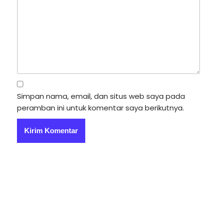
Simpan nama, email, dan situs web saya pada
peramban ini untuk komentar saya berikutnya.