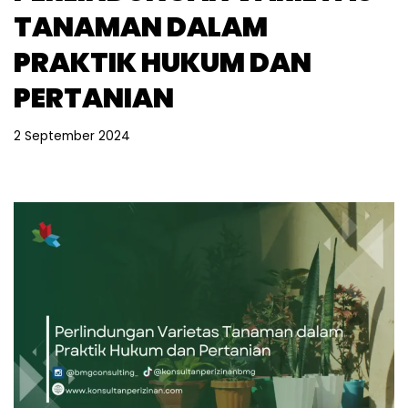
TANAMAN DALAM
PRAKTIK HUKUM DAN
PERTANIAN
2 September 2024