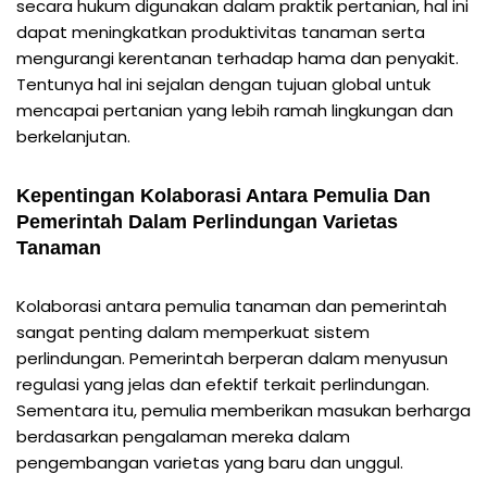
secara hukum digunakan dalam praktik pertanian, hal ini
dapat meningkatkan produktivitas tanaman serta
mengurangi kerentanan terhadap hama dan penyakit.
Tentunya hal ini sejalan dengan tujuan global untuk
mencapai pertanian yang lebih ramah lingkungan dan
berkelanjutan.
Kepentingan Kolaborasi Antara Pemulia Dan
Pemerintah Dalam Perlindungan Varietas
Tanaman
Kolaborasi antara pemulia tanaman dan pemerintah
sangat penting dalam memperkuat sistem
perlindungan. Pemerintah berperan dalam menyusun
regulasi yang jelas dan efektif terkait perlindungan.
Sementara itu, pemulia memberikan masukan berharga
berdasarkan pengalaman mereka dalam
pengembangan varietas yang baru dan unggul.