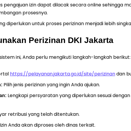
s pengajuan izin dapat dilacak secara online sehingga 
mbangan prosesnya.
 diperlukan untuk proses perizinan menjadi lebih singkat
nakan Perizinan DKI Jakarta
stem ini, Anda perlu mengikuti langkah-langkah berikut:
rtal
https://pelayanan.jakarta.go.id/site/perizinan
dan bu
Pilih jenis perizinan yang ingin Anda ajukan.
n:
Lengkapi persyaratan yang diperlukan sesuai dengan j
an:
ar retribusi yang telah ditentukan.
Izin Anda akan diproses oleh dinas terkait.