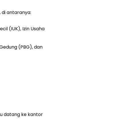
 di antaranya:
cil (IUK), Izin Usaha
 Gedung (PBG), dan
lu datang ke kantor