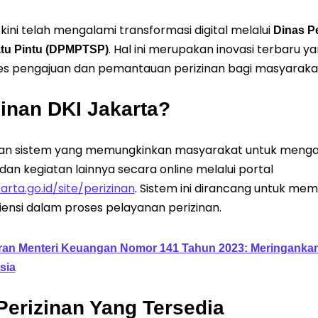
 kini telah mengalami transformasi digital melalui
Dinas P
. Hal ini merupakan inovasi terbaru y
tu Pintu (DPMPTSP)
pengajuan dan pemantauan perizinan bagi masyaraka
zinan DKI Jakarta?
kan sistem yang memungkinkan masyarakat untuk mengaj
 dan kegiatan lainnya secara online melalui portal
arta.go.id/site/perizinan
. Sistem ini dirancang untuk m
siensi dalam proses pelayanan perizinan.
ran Menteri Keuangan Nomor 141 Tahun 2023: Meringanka
si
a
Perizinan Yang Tersedia