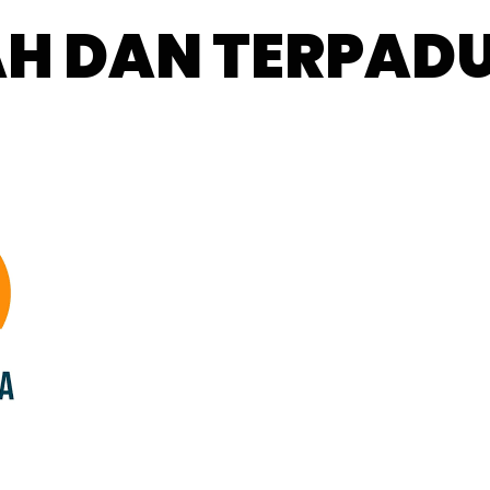
H DAN TERPAD