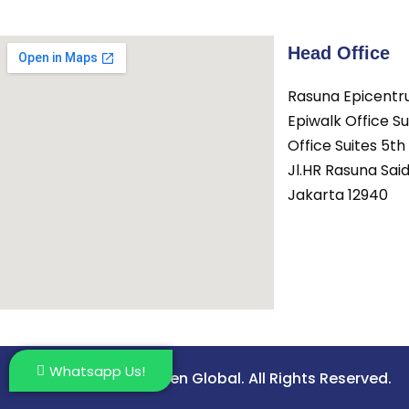
Head Office
Rasuna Epicentr
Epiwalk Office Su
Office Suites 5th 
Jl.HR Rasuna Sai
Jakarta 12940
Whatsapp Us!
©2025. Bina Manajemen Global. All Rights Reserved.