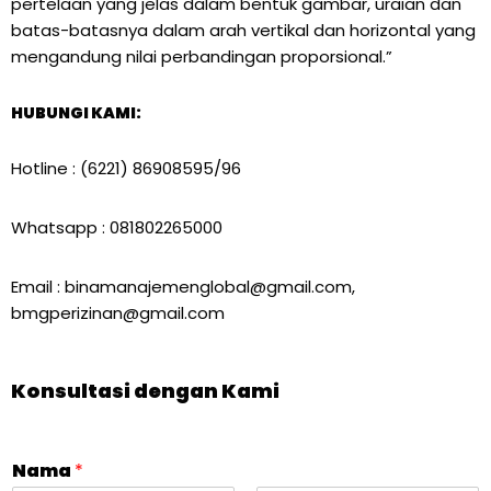
pertelaan yang jelas dalam bentuk gambar, uraian dan
batas-batasnya dalam arah vertikal dan horizontal yang
mengandung nilai perbandingan proporsional.”
HUBUNGI KAMI:
Hotline : (6221) 86908595/96
Whatsapp : 081802265000
Email : binamanajemenglobal@gmail.com,
bmgperizinan@gmail.com
Konsultasi dengan Kami
Nama
*