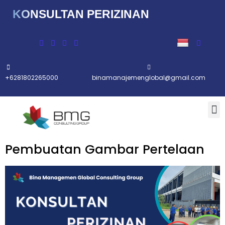
KONSULTAN PERIZINAN
Lompat
ke
konten
+6281802265000
binamanajemenglobal@gmail.com
Pembuatan Gambar Pertelaan