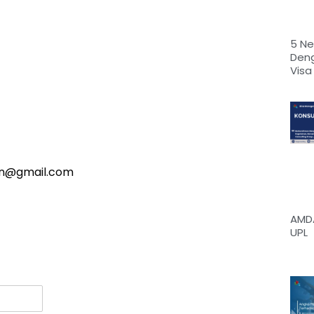
5 N
Den
Vis
an@gmail.com
AMDA
UPL