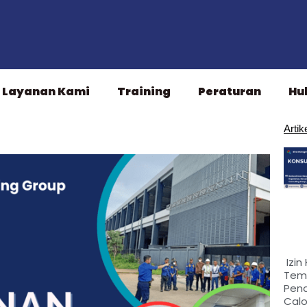
Layanan Kami
Training
Peraturan
Hu
Artik
Izin
Tem
Pen
Cal