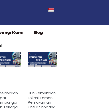
bungi Kami
Blog
el
 Kelayakan
Izin Pemakaian
pat
Lokasi Taman
ampungan
Pemakaman
on Tenaga
Untuk Shooting