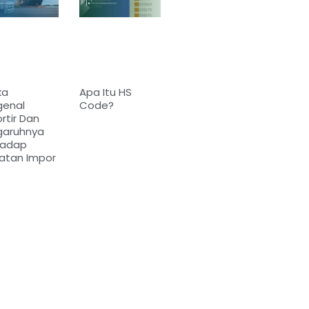
ka
Apa Itu HS
genal
Code?
rtir Dan
garuhnya
hadap
atan Impor