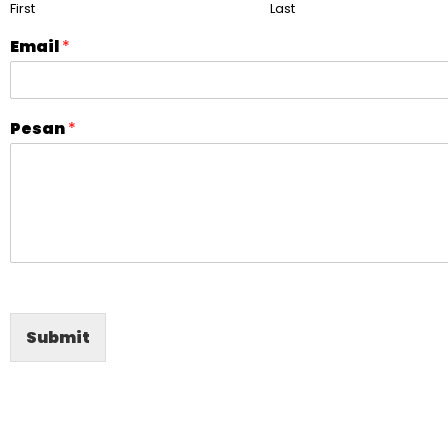
First
Last
Email
*
Pesan
*
Submit