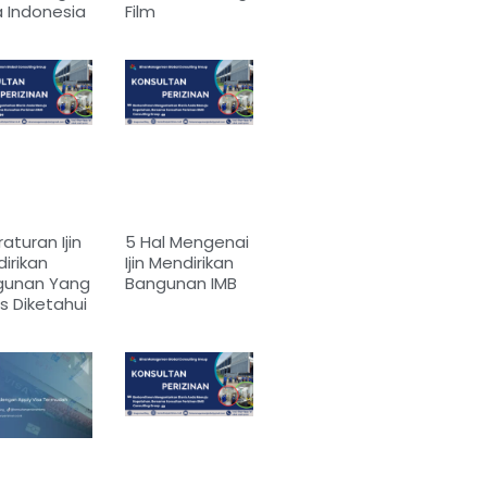
a Indonesia
Film
raturan Ijin
5 Hal Mengenai
irikan
Ijin Mendirikan
gunan Yang
Bangunan IMB
s Diketahui