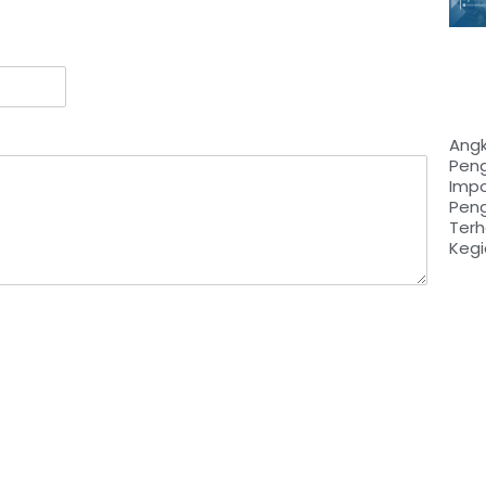
Ang
Pen
Impo
Pen
Ter
Kegi