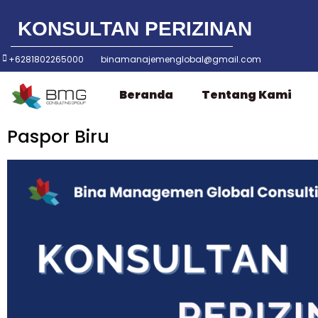
KONSULTAN PERIZINAN
Lompat
ke
+6281802265000
binamanajemenglobal@gmail.com
konten
Beranda
Tentang Kami
Paspor Biru