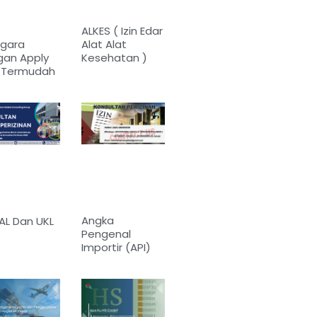
ALKES ( Izin Edar
Alat Alat
egara
Kesehatan )
gan Apply
a Termudah
Angka
L Dan UKL
Pengenal
Importir (API)