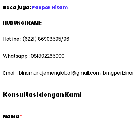
Baca juga:
Paspor Hitam
HUBUNGI KAMI:
Hotline : (6221) 86908595/96
Whatsapp : 081802265000
Email : binamanajemenglobal@gmail.com, bmgperizin
Konsultasi dengan Kami
Nama
*