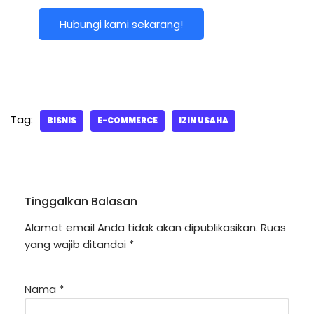
Hubungi kami sekarang!
Tag:
BISNIS
E-COMMERCE
IZIN USAHA
Tinggalkan Balasan
Alamat email Anda tidak akan dipublikasikan.
Ruas
yang wajib ditandai
*
Nama
*