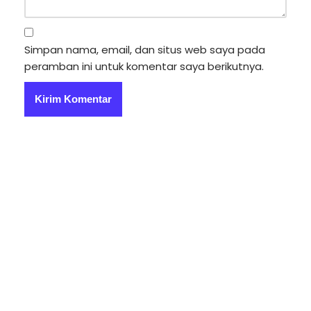
Simpan nama, email, dan situs web saya pada
peramban ini untuk komentar saya berikutnya.