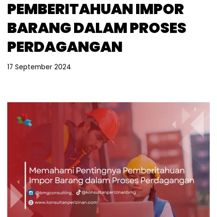
PEMBERITAHUAN IMPOR
BARANG DALAM PROSES
PERDAGANGAN
17 September 2024