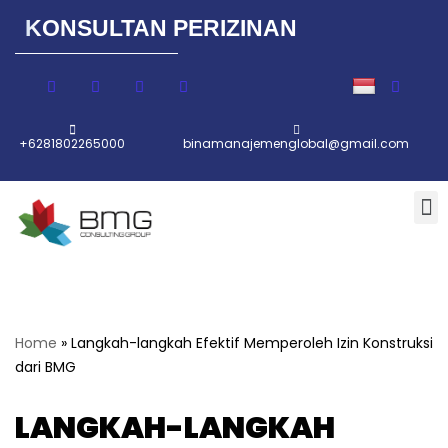
KONSULTAN PERIZINAN
Lompat
ke
konten
+6281802265000
binamanajemenglobal@gmail.com
Home
»
Langkah-langkah Efektif Memperoleh Izin Konstruksi
dari BMG
LANGKAH-LANGKAH