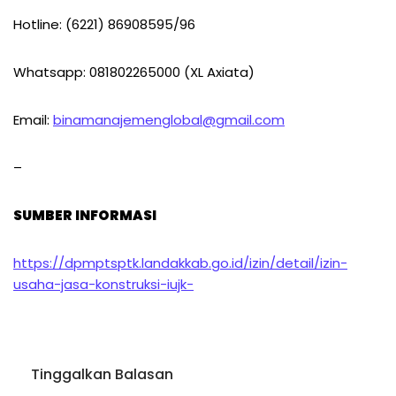
Hotline: (6221) 86908595/96
Whatsapp: 081802265000 (XL Axiata)
Email:
binamanajemenglobal@gmail.com
–
SUMBER INFORMASI
https://dpmptsptk.landakkab.go.id/izin/detail/izin-
usaha-jasa-konstruksi-iujk-
Tinggalkan Balasan