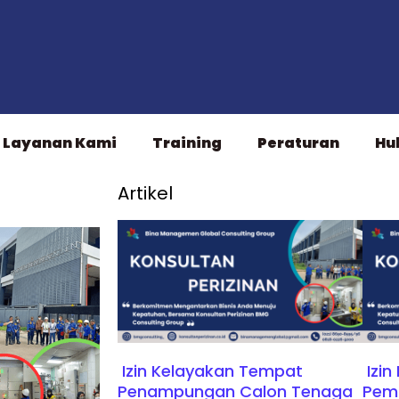
Layanan Kami
Training
Peraturan
Hu
Artikel
Izin Kelayakan Tempat
Izin
Penampungan Calon Tenaga
Pem