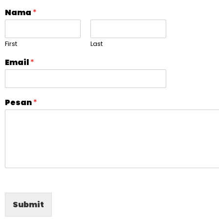
Nama
*
First
Last
Email
*
Pesan
*
Submit