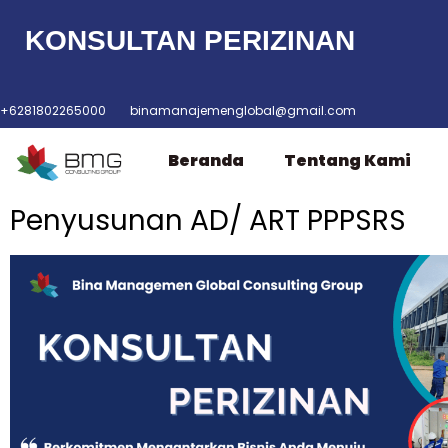
KONSULTAN PERIZINAN
Lompat
ke
konten
+6281802265000
binamanajemenglobal@gmail.com
Beranda
Tentang Kami
Penyusunan AD/ ART PPPSRS