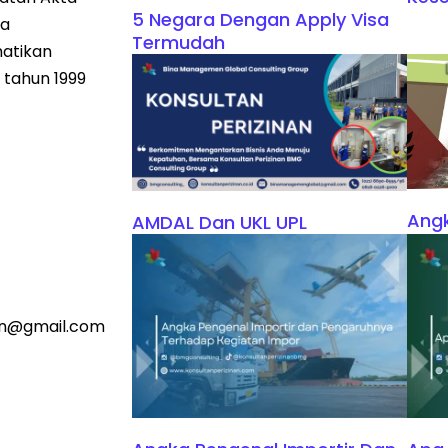
5 Negara Dengan Apply Visa
ga
Termudah
atikan
tahun 1999
Angk
AMDAL Dan UKL UPL
an@gmail.com