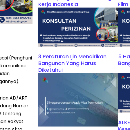
Kerja Indonesia
Film
3 Peraturan Ijin Mendirikan
5 Ha
asi (Penghuni
Bangunan Yang Harus
Ban
 komunikasi
Diketahui
adan
ngannya).
rian AD/ART
ndang Nomor
8 tentang
han Rakyat
ALKE
Kese
atan Akta