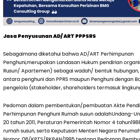
Jasa Penyusunan AD/ ART PPPSRS
Sebagaimana diketahui bahwa AD/ART Perhimpunan
Penghuni,merupakan Landasan Hukum pendirian organis
Rusun/ Apartemen) sebagai wadah/ bentuk hubungan,
antara penghuni dan PPRS maupun Penghuni dengan B
pengelola (stakeholder, shareholders termasuk lingku
Pedoman dalam pembentukan/pembuatan Akte Pendi
Perhimpunan Penghuni Rumah susun adalahUndang-U
20 tahun 2011, Peraturan Pemerintah Nomor 4 tahun198
rumah susun, serta Keputusan Menteri Negara Peruma
Nomor :06/KPTS/BKP4N/1995 tentang Pedoman Pembu