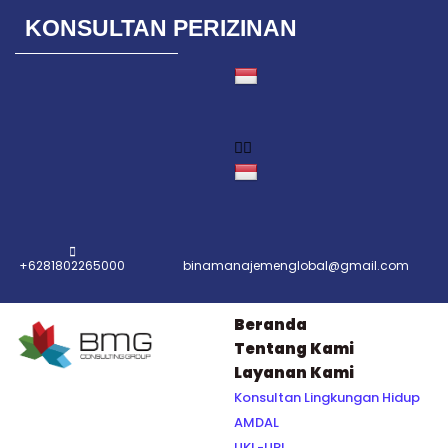
KONSULTAN PERIZINAN
Lompat
ke
konten
+6281802265000
binamanajemenglobal@gmail.com
Beranda
Tentang Kami
Layanan Kami
Konsultan Lingkungan Hidup
AMDAL
UKL-UPL