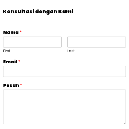
Konsultasi dengan Kami
Nama
*
First
Last
Email
*
Pesan
*