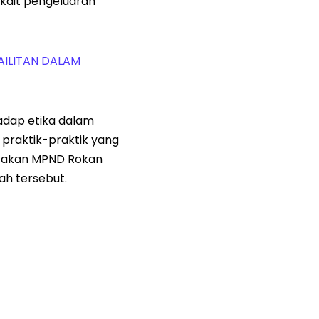
rkait pengeluaran
AILITAN DALAM
adap etika dalam
 praktik-praktik yang
g akan MPND Rokan
ah tersebut.