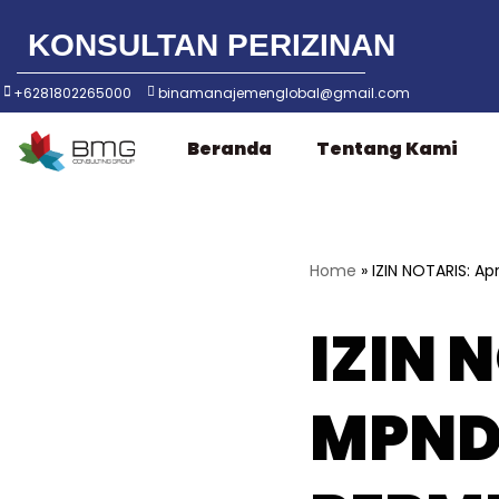
KONSULTAN PERIZINAN
Lompat
ke
+6281802265000
binamanajemenglobal@gmail.com
konten
Beranda
Tentang Kami
Home
»
IZIN NOTARIS: A
IZIN 
MPND