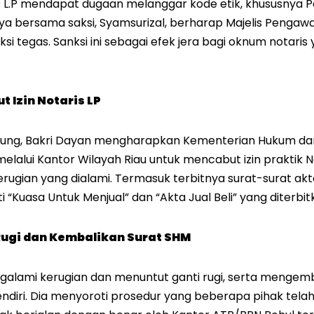
L.P mendapat dugaan melanggar kode etik, khususnya Pas
a bersama saksi, Syamsurizal, berharap Majelis Pengawa
i tegas. Sanksi ini sebagai efek jera bagi oknum notaris 
 Izin Notaris LP
sung, Bakri Dayan mengharapkan Kementerian Hukum d
alui Kantor Wilayah Riau untuk mencabut izin praktik No
erugian yang dialami. Termasuk terbitnya surat-surat ak
“Kuasa Untuk Menjual” dan “Akta Jual Beli” yang diterbit
Rugi dan Kembalikan Surat SHM
galami kerugian dan menuntut ganti rugi, serta mengemba
ndiri. Dia menyoroti prosedur yang beberapa pihak te