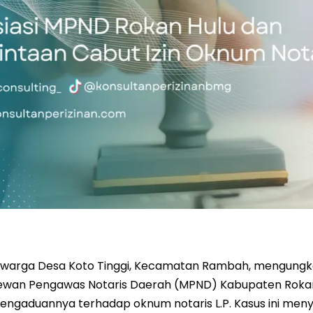
g warga Desa Koto Tinggi, Kecamatan Rambah, mengungk
ewan Pengawas Notaris Daerah (MPND) Kabupaten Roka
ngaduannya terhadap oknum notaris L.P. Kasus ini meny