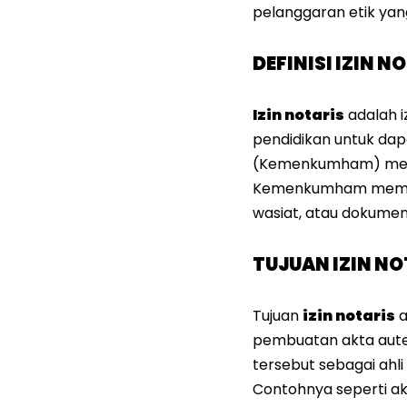
pelanggaran etik yan
DEFINISI IZIN N
Izin notaris
adalah i
pendidikan untuk dap
(Kemenkumham) mengel
Kemenkumham memungk
wasiat, atau dokumen
TUJUAN IZIN N
Tujuan
izin notaris
a
pembuatan akta auten
tersebut sebagai ah
Contohnya seperti ak