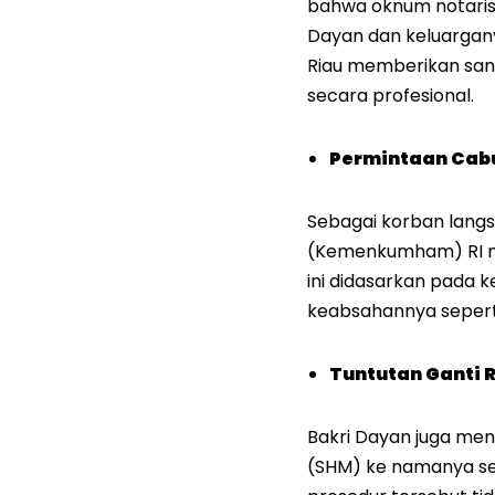
bahwa oknum notaris 
Dayan dan keluargany
Riau memberikan sanks
secara profesional.
Permintaan Cabut
Sebagai korban lang
(Kemenkumham) RI mel
ini didasarkan pada k
keabsahannya seperti 
Tuntutan Ganti 
Bakri Dayan juga men
(SHM) ke namanya se