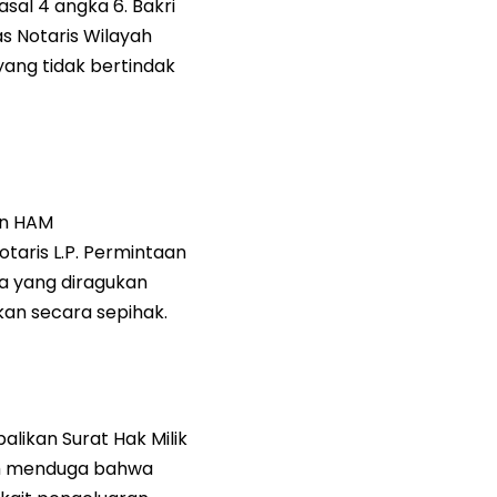
al 4 angka 6. Bakri
s Notaris Wilayah
yang tidak bertindak
an HAM
taris L.P. Permintaan
ta yang diragukan
kan secara sepihak.
likan Surat Hak Milik
lah menduga bahwa