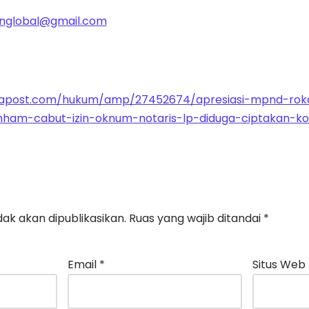
nglobal@gmail.com
tapost.com/hukum/amp/27452674/apresiasi-mpnd-rok
m-cabut-izin-oknum-notaris-lp-diduga-ciptakan-konf
ak akan dipublikasikan.
Ruas yang wajib ditandai
*
Email
*
Situs Web