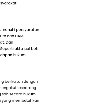
syarakat.
memenuhi persyaratan
ukum dan HAM
at. Dan
rti akta jual beli,
hadapan hukum.
ng berkaitan dengan
 mengakui seseorang
 sah secara hukum.
lain yang membutuhkan