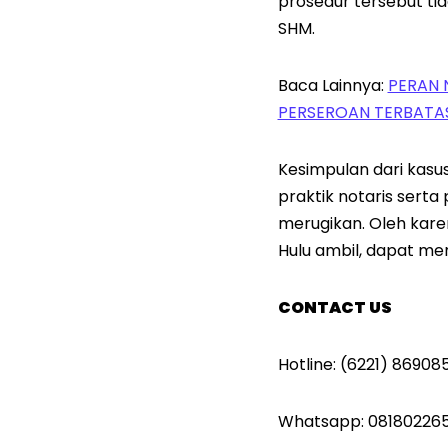
prosedur tersebut ti
SHM.
Baca Lainnya:
PERAN 
PERSEROAN TERBATA
Kesimpulan dari kasu
praktik notaris sert
merugikan. Oleh kare
Hulu ambil, dapat men
CONTACT US
Hotline: (6221) 86908
Whatsapp: 081802265