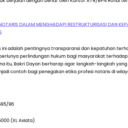
dak berjalan dengan benar oleh Kantor ATR/BPN Rohul te
NOTARIS DALAM MENGHADAPI RESTRUKTURISASI DAN KEP
S
s ini adalah pentingnya transparansi dan kepatuhan terh
a perlunya perlindungan hukum bagi masyarakat terhadap
na itu, Bakri Dayan berharap agar langkah-langkah yan
jadi contoh bagi penegakan etika profesi notaris di wilay
595/96
000 (XL Axiata)