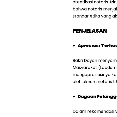
otentikasi notaris. I
bahwa notaris menjal
standar etika yang ak
PENJELASAN
Apresiasi Terha
Bakri Dayan menyamb
Masyarakat (Lapduma
mengapresiasinya ka
oleh oknum notaris L.P
Dugaan Pelangga
Dalam rekomendasi y