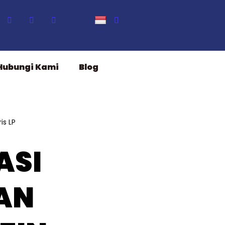
Hubungi Kami
Blog
is LP
ASI
AN