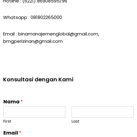
Hotline : (6221) 86908595/96
Whatsapp : 081802265000
Email : binamanajemenglobal@gmail.com,
bmgperizinan@gmail.com
Konsultasi dengan Kami
Nama
*
First
Last
Email
*