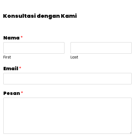
Konsultasi dengan Kami
Nama
*
First
Last
Email
*
Pesan
*