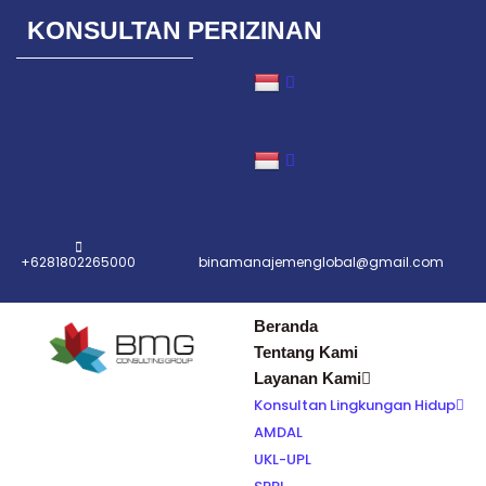
KONSULTAN PERIZINAN
Lompat
ke
konten
+6281802265000
binamanajemenglobal@gmail.com
Beranda
Tentang Kami
Layanan Kami
Konsultan Lingkungan Hidup
AMDAL
UKL-UPL