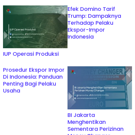
Efek Domino Tarif
Trump: Dampaknya
Terhadap Pelaku
Ekspor-Impor
Indonesia
IUP Operasi Produksi
Prosedur Ekspor Impor
Di Indonesia: Panduan
Penting Bagi Pelaku
Usaha
BI Jakarta
Menghentikan
Sementara Perizinan