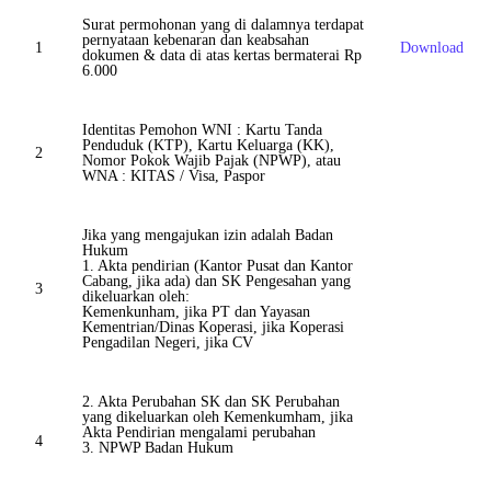
Surat permohonan yang di dalamnya terdapat
pernyataan kebenaran dan keabsahan
1
Download
dokumen & data di atas kertas bermaterai Rp
6.000
Identitas Pemohon WNI : Kartu Tanda
Penduduk (KTP), Kartu Keluarga (KK),
2
Nomor Pokok Wajib Pajak (NPWP), atau
WNA : KITAS / Visa, Paspor
Jika yang mengajukan izin adalah Badan
Hukum
1. Akta pendirian (Kantor Pusat dan Kantor
Cabang, jika ada) dan SK Pengesahan yang
3
dikeluarkan oleh:
Kemenkunham, jika PT dan Yayasan
Kementrian/Dinas Koperasi, jika Koperasi
Pengadilan Negeri, jika CV
2. Akta Perubahan SK dan SK Perubahan
yang dikeluarkan oleh Kemenkumham, jika
Akta Pendirian mengalami perubahan
4
3. NPWP Badan Hukum