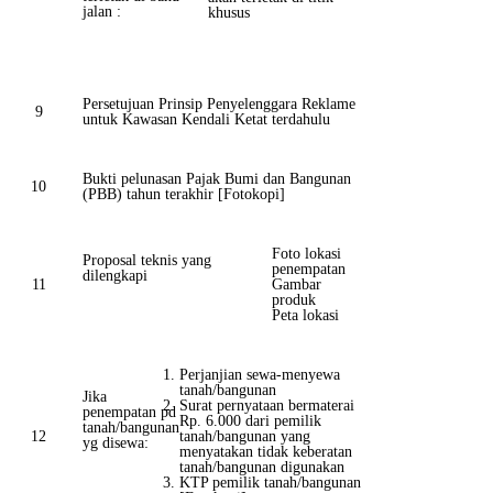
jalan :
khusus
Persetujuan Prinsip Penyelenggara Reklame
9
untuk Kawasan Kendali Ketat terdahulu
Bukti pelunasan Pajak Bumi dan Bangunan
10
(PBB) tahun terakhir [Fotokopi]
Foto lokasi
Proposal teknis yang
penempatan
dilengkapi
11
Gambar
produk
Peta lokasi
Perjanjian sewa-menyewa
tanah/bangunan
Jika
Surat pernyataan bermaterai
penempatan pd
Rp. 6.000 dari pemilik
tanah/bangunan
12
tanah/bangunan yang
yg disewa:
menyatakan tidak keberatan
tanah/bangunan digunakan
KTP pemilik tanah/bangunan