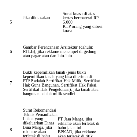
Surat kuasa di atas
Jika dikuasakan
kertas bermaterai RP
5
6.000
KTP orang yang diberi
kuasa
Gambar Perencanaan Arsitektur (dahulu:
6
RTLB), jika reklame menempel di gedung
atau pagar atau dan lain-lain
Bukti kepemilikan tanah (jenis bukti
kepemilikan tanah yang bisa diterima di
PTSP adalah Sertifikat Hak Milik, Sertifikat
7
Hak Guna Bangunan, Sertifikat Hak Pakai,
Sertifikat Hak Pengelolaan), jika tanah atau
bangunan adalah milik sendiri
Surat Rekomendasi
Teknis Pemanfaatan
Lahan yang
PT Jasa Marga, jika
dikeluarkan Dinas
reklame akan terletak di
Bina Marga, jika
bahu jalan tol
8
reklame akan
BPKAD, jika reklame
terletak di bahu
akan terletak di titik