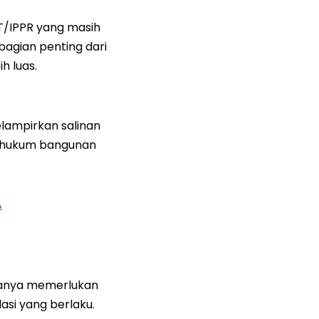
PT/IPPR yang masih
 bagian penting dari
h luas.
lampirkan salinan
t hukum bangunan
A
 hanya memerlukan
si yang berlaku.