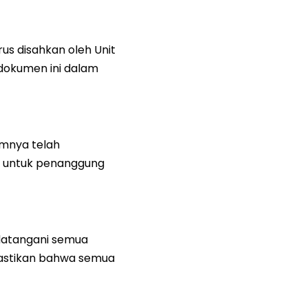
s disahkan oleh Unit
 dokumen ini dalam
umnya telah
TB untuk penanggung
ndatangani semua
mastikan bahwa semua