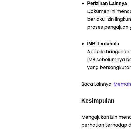
Perizinan Lainnya
Dokumen ini mencak
berlaku, izin lingku
proses pengajuan y
IMB Terdahulu
Apabila bangunan y
IMB sebelumnya be
yang bersangkutan
Baca Lainnya:
Memaham
Kesimpulan
Mengajukan izin men
perhatian terhadap d