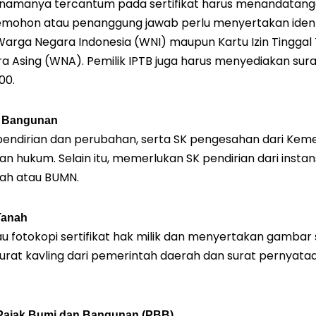
namanya tercantum pada sertifikat harus menandatangan
ohon atau penanggung jawab perlu menyertakan identi
arga Negara Indonesia (WNI) maupun Kartu Izin Tinggal
 Asing (WNA). Pemilik IPTB juga harus menyediakan surat
00.
k Bangunan
endirian dan perubahan, serta SK pengesahan dari Kem
an hukum. Selain itu, memerlukan SK pendirian dari insta
ah atau BUMN.
Tanah
au fotokopi sertifikat hak milik dan menyertakan gambar si
urat kavling dari pemerintah daerah dan surat pernyata
Pajak Bumi dan Bangunan (PBB)