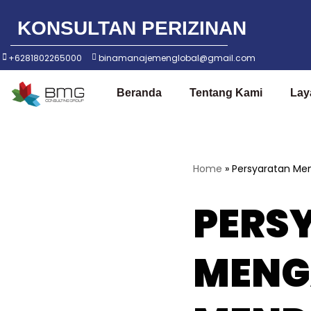
KONSULTAN PERIZINAN
Lompat
ke
+6281802265000
binamanajemenglobal@gmail.com
konten
Beranda
Tentang Kami
Lay
Home
»
Persyaratan Men
PERS
MENG