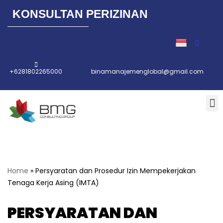
KONSULTAN PERIZINAN
Lompat
ke
konten
+6281802265000
binamanajemenglobal@gmail.com
Home
»
Persyaratan dan Prosedur Izin Mempekerjakan
Tenaga Kerja Asing (IMTA)
PERSYARATAN DAN