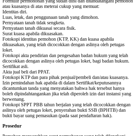
Formulir permohonan yang sudah diisi dan ditandatangani pemohon
atau kuasanya di atas meterai cukup yang memuat:
Identitas diri.
Luas, letak, dan penggunaan tanah yang dimohon.
Pernyataan tanah tidak sengketa.
Pernyataan tanah dikuasai secara fisik.
Surat kuasa apabila dikuasakan.
Fotokopi identitas pemohon (KTP, KK) dan kuasa apabila
dikuasakan, yang telah dicocokkan dengan aslinya oleh petugas
loket.
Fotokopi akta pendirian dan pengesahan badan hukum yang telah
dicocokkan dengan aslinya oleh petugas loket, bagi badan hukum.
Sertifikat asli.
Akta jual beli dari PPAT.
Fotokopi KTP dan para pihak penjual/pembeli dan/atau kuasanya.
Izin pemindahan hak apabila di dalam Sertifikat/keputusannya
dicantumkan tanda yang menyatakan bahwa hak tersebut hanya
boleh dipindahtangankan jika telah diperoleh izin dari instansi yang
berwenang.
Fotokopi SPPT PBB tahun berjalan yang telah dicocokkan dengan
aslinya oleh petugas loket, penyerahan bukti SSB (BPHTB) dan
bukti bayar uang pemasukan (pada saat pendaftaran hak).
Prosedur