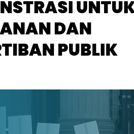
NSTRASI UNTU
ANAN DAN
TIBAN PUBLIK