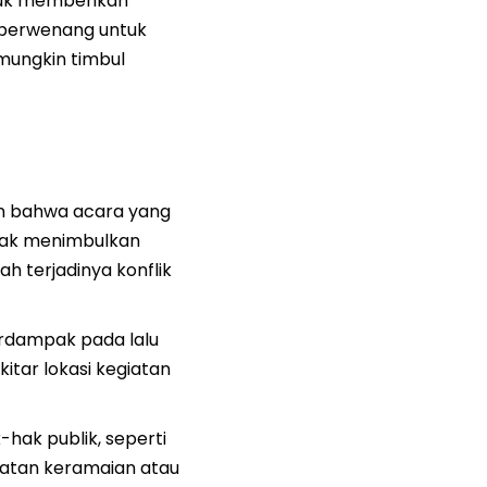
ntuk memberikan
k berwenang untuk
mungkin timbul
an bahwa acara yang
idak menimbulkan
 terjadinya konflik
erdampak pada lalu
kitar lokasi kegiatan
hak publik, seperti
iatan keramaian atau