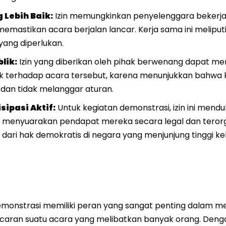
 Lebih Baik:
Izin memungkinkan penyelenggara bekerj
mastikan acara berjalan lancar. Kerja sama ini melipu
 yang diperlukan.
lik:
Izin yang diberikan oleh pihak berwenang dapat me
k terhadap acara tersebut, karena menunjukkan bahwa 
 dan tidak melanggar aturan.
ipasi Aktif:
Untuk kegiatan demonstrasi, izin ini menduk
menyuarakan pendapat mereka secara legal dan terorgani
dari hak demokratis di negara yang menjunjung tinggi 
emonstrasi memiliki peran yang sangat penting dalam me
aran suatu acara yang melibatkan banyak orang. Dengan 