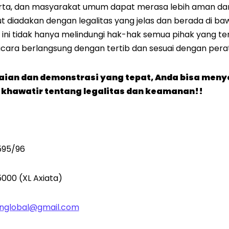
rta, dan masyarakat umum dapat merasa lebih aman dan 
t diadakan dengan legalitas yang jelas dan berada di 
 ini tidak hanya melindungi hak-hak semua pihak yang terl
ara berlangsung dengan tertib dan sesuai dengan perat
aian dan demonstrasi yang tepat, Anda bisa men
 khawatir tentang legalitas dan keamanan!!
595/96
000 (XL Axiata)
nglobal@gmail.com