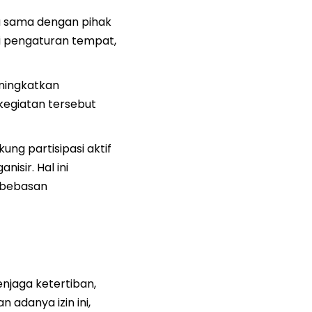
a sama dengan pihak
ti pengaturan tempat,
ningkatkan
kegiatan tersebut
ung partisipasi aktif
sir. Hal ini
kebebasan
njaga ketertiban,
adanya izin ini,