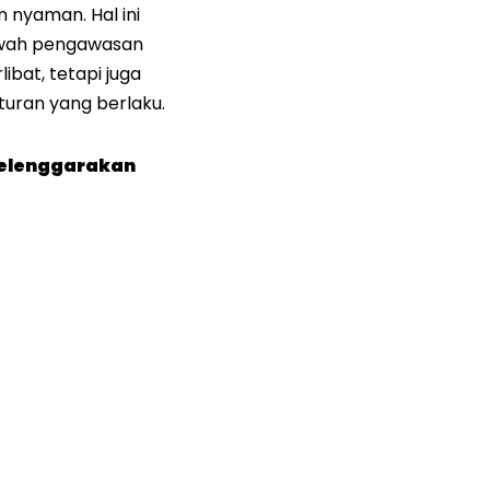
nyaman. Hal ini
bawah pengawasan
ibat, tetapi juga
uran yang berlaku.
yelenggarakan