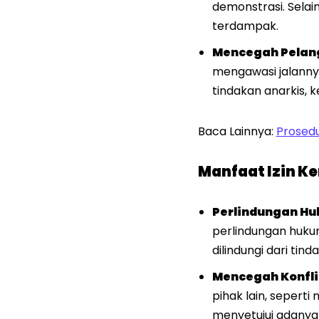
demonstrasi. Selain
terdampak.
Mencegah Pelan
mengawasi jalanny
tindakan anarkis, 
Baca Lainnya:
Prosedu
Manfaat Izin K
Perlindungan Hu
perlindungan hukum
dilindungi dari ti
Mencegah Konfli
pihak lain, seper
menyetujui adanya 