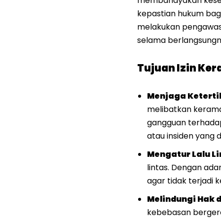
membahayakan keselam
kepastian hukum bagi
melakukan pengawasa
selama berlangsungny
Tujuan Izin Ke
Menjaga Ketert
melibatkan kerama
gangguan terhadap 
atau insiden yan
Mengatur Lalu Li
lintas. Dengan adan
agar tidak terjadi
Melindungi Hak d
kebebasan bergerak