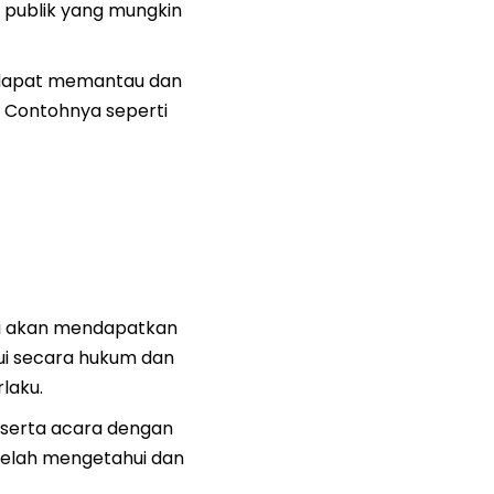
s publik yang mungkin
 dapat memantau dan
 Contohnya seperti
mi akan mendapatkan
kui secara hukum dan
laku.
eserta acara dengan
telah mengetahui dan