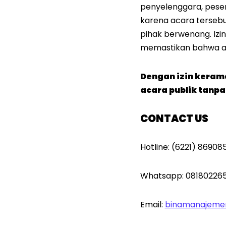
penyelenggara, pese
karena acara tersebu
pihak berwenang. Izin
memastikan bahwa ac
Dengan izin keram
acara publik tanpa
CONTACT US
Hotline: (6221) 86908
Whatsapp: 081802265
Email:
binamanajeme