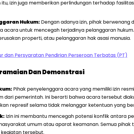
 itu, izin juga memberikan perlindungan terhadap fasilita
ggaran Hukum:
Dengan adanya izin, pihak berwenang
a acara untuk mencegah terjadinya pelanggaran hukum.
kerusakan properti, atau pelanggaran hak asasi manusia.
r dan Persyaratan Pendirian Perseroan Terbatas (PT)
eramaian Dan Demonstrasi
kum:
Pihak penyelenggara acara yang memiliki izin res
 dari pemerintah. Ini berarti bahwa acara tersebut dia
ndakan represif selama tidak melanggar ketentuan yang ber
k:
Izin ini membantu mencegah potensi konflik antara p
ti masyarakat umum atau aparat keamanan. Semua pihak 
kegiatan tersebut.