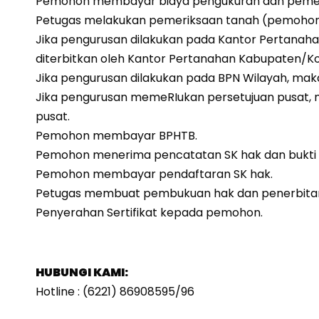
Pemohon membayar biaya pengukuran dan pemer
Petugas melakukan pemeriksaan tanah (pemohon 
Jika pengurusan dilakukan pada Kantor Pertanah
diterbitkan oleh Kantor Pertanahan Kabupaten/K
Jika pengurusan dilakukan pada BPN Wilayah, maka
Jika pengurusan memeRIukan persetujuan pusat, m
pusat.
Pemohon membayar BPHTB.
Pemohon menerima pencatatan SK hak dan bukti
Pemohon membayar pendaftaran SK hak.
Petugas membuat pembukuan hak dan penerbitan s
Penyerahan Sertifikat kepada pemohon.
HUBUNGI KAMI:
Hotline : (6221) 86908595/96