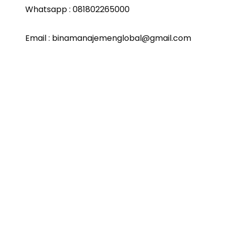
Whatsapp : 081802265000
Email : binamanajemenglobal@gmail.com