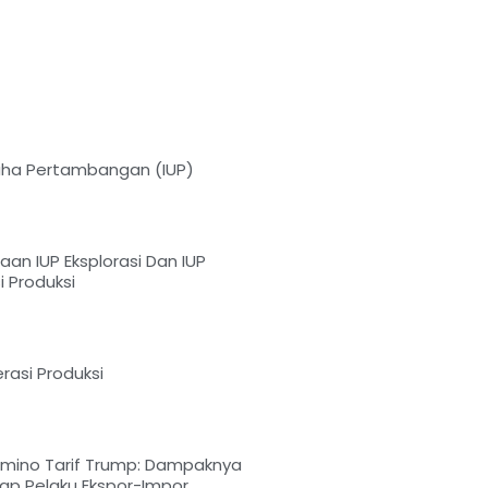
saha Pertambangan (IUP)
an IUP Eksplorasi Dan IUP
 Produksi
rasi Produksi
omino Tarif Trump: Dampaknya
ap Pelaku Ekspor-Impor