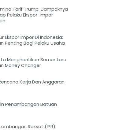
omino Tarif Trump: Dampaknya
ap Pelaku Ekspor-Impor
sia
r Ekspor Impor Di Indonesia:
n Penting Bagi Pelaku Usaha
arta Menghentikan Sementara
nan Money Changer
Rencana Kerja Dan Anggaran
Izin Penambangan Batuan
ertambangan Rakyat (IPR)