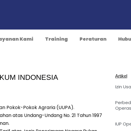
ayanan Kami
Training
Peraturan
Hubu
KUM INDONESIA
Artikel
Izin U
Perbeda
an Pokok-Pokok Agraria (UUPA).
Operasi
ahan atas Undang-Undang No. 21 Tahun 1997
nan.
IUP Ope