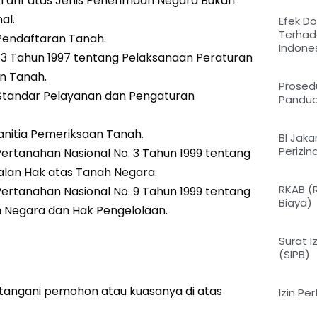
Tarif atas Jenis Penerimaan Negara Bukan
al.
Efek D
Terhad
Pendaftaran Tanah.
Indone
 3 Tahun 1997 tentang Pelaksanaan Peraturan
n Tanah.
Prosedu
g Standar Pelayanan dan Pengaturan
Pandua
anitia Pemeriksaan Tanah.
BI Jak
Perizi
ertanahan Nasional No. 3 Tahun 1999 tentang
an Hak atas Tanah Negara.
RKAB (
ertanahan Nasional No. 9 Tahun 1999 tentang
Biaya)
 Negara dan Hak Pengelolaan.
Surat 
(SIPB)
atangani pemohon atau kuasanya di atas
Izin P