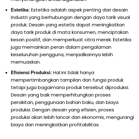
Estetika adalah aspek penting dari desain
Estetika:
industri yang berhubungan dengan daya tarik visual
produk. Desain yang estetis dapat meningkatkan
daya tarik produk di mata konsumen, menciptakan
kesan positif, dan memperkuat citra merek. Estetika
juga memainkan peran dalam pengalaman
keseluruhan pengguna, menjadikannya lebih
memuaskan.
Hal ini tidak hanya
Efisiensi Produksi:
mempertimbangkan tampilan dan fungsi produk
tetapi juga bagaimana produk tersebut diproduksi.
Desain yang baik memperhitungkan proses
perakitan, penggunaan bahan baku, dan biaya
produksi. Dengan desain yang efisien, proses
produksi akan lebih lancar dan ekonomis, mengurangi
biaya dan meningkatkan profitabilitas.