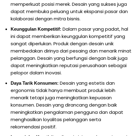
memperkuat posisi merek. Desain yang sukses juga
dapat membuka peluang untuk ekspansi pasar dan
kolaborasi dengan mitra bisnis.
Dalam pasar yang padat, hal
Keunggulan Kompetitif:
ini dapat memberikan keunggulan kompetitif yang
sangat diperlukan. Produk dengan desain unik
membedakan dirinya dari pesaing dan menarik minat
pelanggan. Desain yang berfungsi dengan baik juga
dapat meningkatkan reputasi perusahaan sebagai
pelopor dalam inovasi.
Desain yang estetis dan
Daya Tarik Konsumen:
ergonomis tidak hanya membuat produk lebih
menarik tetapi juga meningkatkan kepuasan
konsumen. Desain yang dirancang dengan baik
meningkatkan pengalaman pengguna dan dapat
menghasilkan loyalitas pelanggan serta
rekomendasi positif.