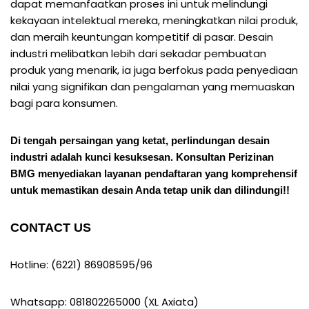
dapat memanfaatkan proses ini untuk melindungi
kekayaan intelektual mereka, meningkatkan nilai produk,
dan meraih keuntungan kompetitif di pasar. Desain
industri melibatkan lebih dari sekadar pembuatan
produk yang menarik, ia juga berfokus pada penyediaan
nilai yang signifikan dan pengalaman yang memuaskan
bagi para konsumen.
Di tengah persaingan yang ketat, perlindungan desain
industri adalah kunci kesuksesan. Konsultan Perizinan
BMG menyediakan layanan pendaftaran yang komprehensif
untuk memastikan desain Anda tetap unik dan dilindungi!!
CONTACT US
Hotline: (6221) 86908595/96
Whatsapp: 081802265000 (XL Axiata)