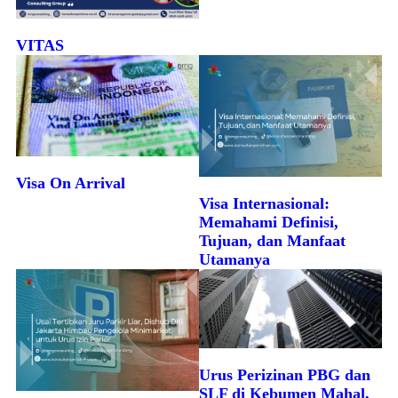
VITAS
Visa On Arrival
Visa Internasional:
Memahami Definisi,
Tujuan, dan Manfaat
Utamanya
Urus Perizinan PBG dan
SLF di Kebumen Mahal,