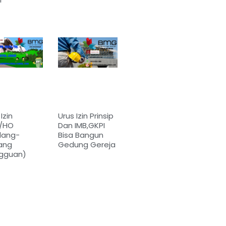
Izin
Urus Izin Prinsip
/HO
Dan IMB,GKPI
dang-
Bisa Bangun
ang
Gedung Gereja
gguan)