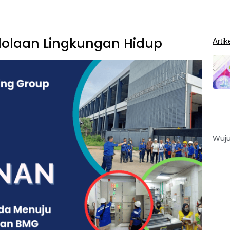
elolaan Lingkungan Hidup
Artik
Wuju