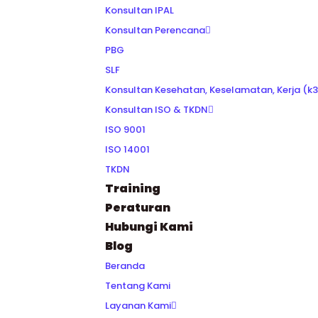
Konsultan IPAL
Konsultan Perencana
PBG
SLF
Konsultan Kesehatan, Keselamatan, Kerja (k3
Konsultan ISO & TKDN
ISO 9001
ISO 14001
TKDN
Training
Peraturan
Hubungi Kami
Blog
Beranda
Tentang Kami
Layanan Kami