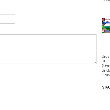
Urus 
UUG
(Un
Und
Gan