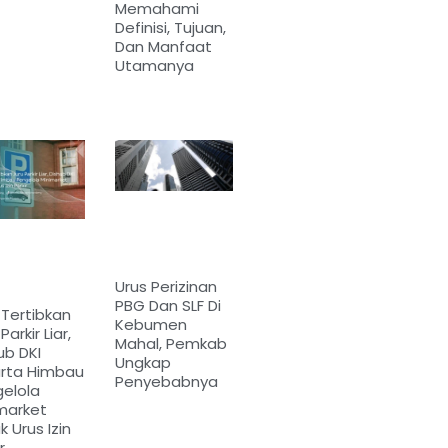
Memahami
Definisi, Tujuan,
Dan Manfaat
Utamanya
Urus Perizinan
PBG Dan SLF Di
 Tertibkan
Kebumen
Parkir Liar,
Mahal, Pemkab
ub DKI
Ungkap
rta Himbau
Penyebabnya
elola
market
k Urus Izin
r