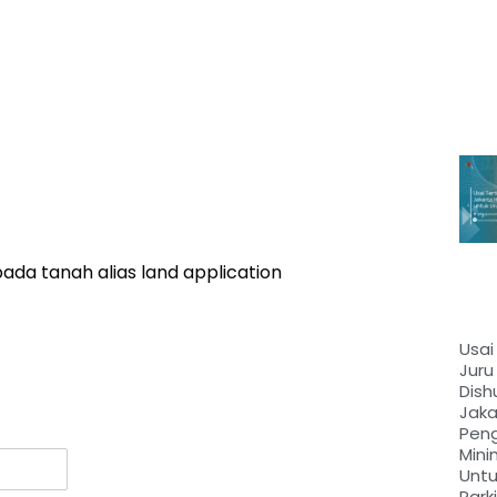
pada tanah alias land application
Usai
Juru 
Dish
Jaka
Peng
Mini
Untu
Parki