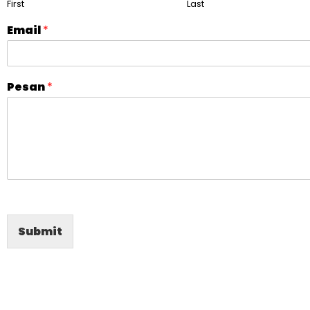
First
Last
Email
*
Pesan
*
Submit