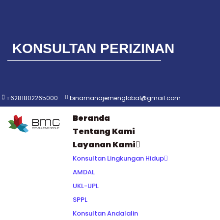
Lompat
ke
KONSULTAN PERIZINAN
konten
+6281802265000
binamanajemenglobal@gmail.com
Beranda
Tentang Kami
Layanan Kami
Konsultan Lingkungan Hidup
AMDAL
UKL-UPL
SPPL
Konsultan Andalalin