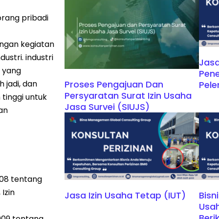
 orang pribadi
angan kegiatan
stri. industri
Jasa
i yang
Pen
jadi, dan
Proses Pengajuan Dan
Pel
Persyaratan Surat Izin Usaha
 tinggi untuk
Jasa Survei (SIUJS)
an
008 tentang
Izin
Jasa Izin Usaha Tetap (IUT)
Bisn
Usah
Beri
009 tentang