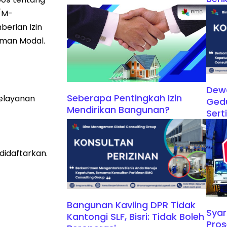
/M-
erian Izin
aman Modal.
Dew
Seberapa Pentingkah Izin
pelayanan
Ged
Mendirikan Bangunan?
Sert
didaftarkan.
Bangunan Kavling DPR Tidak
Syar
Kantongi SLF, Bisri: Tidak Boleh
Pro