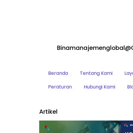
Binamanajemenglobal@
Beranda
Tentang Kami
Lay
Peraturan
Hubungi Kami
Bl
Artikel