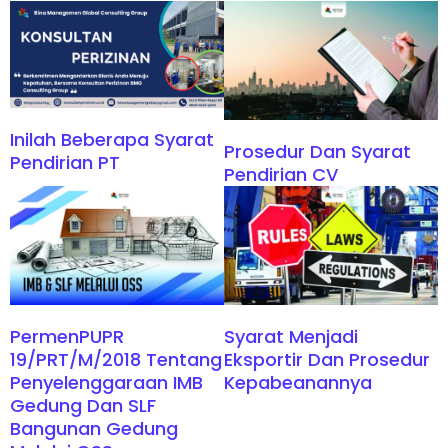
Inilah Beberapa Syarat
Prosedur Dan Syarat
Pendirian PT
Pendirian CV
PermenPUPR
Syarat Menjadi
19/PRT/M/2018 Tentang
Eksportir Dan Prosedur
Penyelenggaraan IMB
Kepabeanannya
Gedung Dan SLF
Bangunan Gedung