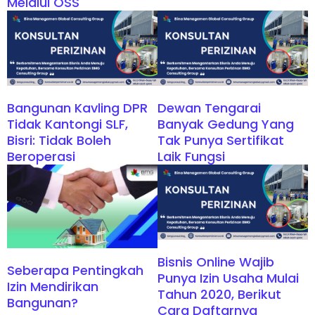
Melalui OSS
Bangunan Kavling DPR
Dewan Tengarai
Tidak Kantongi SLF,
Banyak Gedung Yang
Bisri: Tidak Boleh
Tak Punya Sertifikat
Beroperasi
Laik Fungsi
Bisnis Online Wajib
Seberapa Pentingkah
Punya Izin Usaha Mulai
Izin Mendirikan
Tahun 2020, Berikut
Bangunan?
Cara Daftarnya