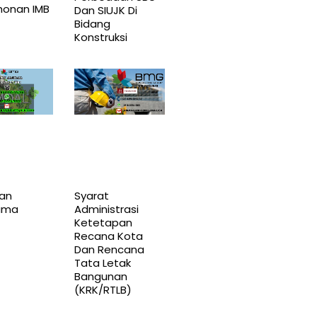
onan IMB
Dan SIUJK Di
Bidang
Konstruksi
ian
Syarat
ama
Administrasi
Ketetapan
Recana Kota
Dan Rencana
Tata Letak
Bangunan
(KRK/RTLB)