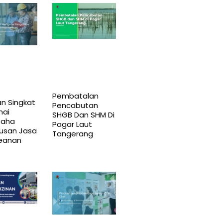
Pembatalan
n Singkat
Pencabutan
nai
SHGB Dan SHM Di
saha
Pagar Laut
usan Jasa
Tangerang
eanan