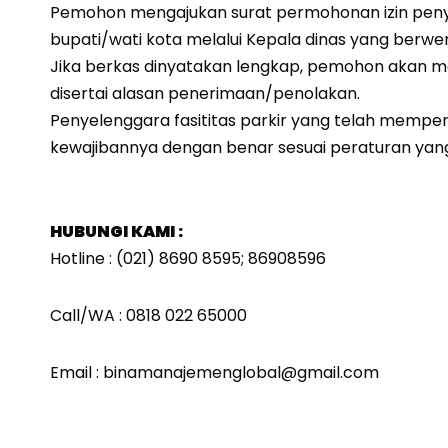
Pemohon mengajukan surat permohonan izin penye
bupati/wati kota melalui Kepala dinas yang berwe
Jika berkas dinyatakan lengkap, pemohon akan m
disertai alasan penerimaan/penolakan.
Penyelenggara fasititas parkir yang telah memper
kewajibannya dengan benar sesuai peraturan yan
HUBUNGI KAMI :
Hotline : (021) 8690 8595; 86908596
Call/WA : 0818 022 65000
Email : binamanajemenglobal@gmail.com