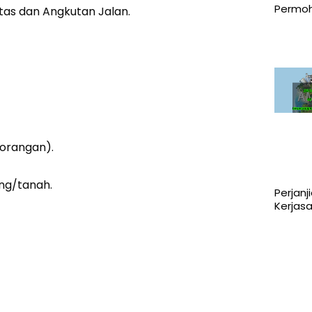
Permoh
tas dan Angkutan Jalan.
rorangan).
ng/tanah.
Perjanj
Kerjas