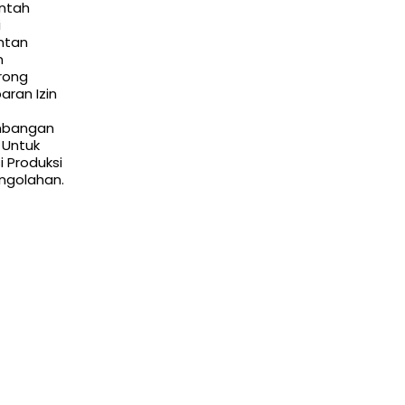
ntah
i
ntan
n
rong
aran Izin
mbangan
 Untuk
 Produksi
ngolahan.