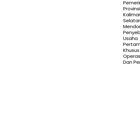
Pemeri
Provins
Kalima
Selata
Mendo
Penyeb
Usaha
Perta
Khusus
Operasi
Dan Pe