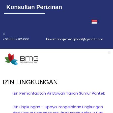
Konsultan Perizinan
+6281802265000
binamanajemenglobal@gmail.com
IZIN LINGKUNGAN
Izin Pemanfaatan Air Bawah Tanah Sumur Pantek
Izin Lingkungan – Upaya Pengelolaan Lingkungan
dan Upaya Pemantauan Lingkungan Kelas B (UKL