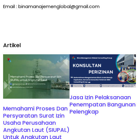
Email : binamanajemenglobal@gmail.com
Artikel
Jasa Izin Pelaksanaan
Penempatan Bangunan
Memahami Proses Dan
Pelengkap
Persyaratan Surat Izin
Usaha Perusahaan
Angkutan Laut (SIUPAL)
Untuk Angkutan Laut