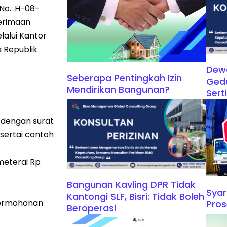
No.: H-08-
nerimaan
alui Kantor
 Republik
Dew
Seberapa Pentingkah Izin
Ged
Mendirikan Bangunan?
Sert
 dengan surat
isertai contoh
meterai Rp
Bangunan Kavling DPR Tidak
Syar
Kantongi SLF, Bisri: Tidak Boleh
permohonan
Pro
Beroperasi