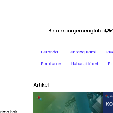
Binamanajemenglobal@
Beranda
Tentang Kami
Lay
Peraturan
Hubungi Kami
Bl
Artikel
erima hak