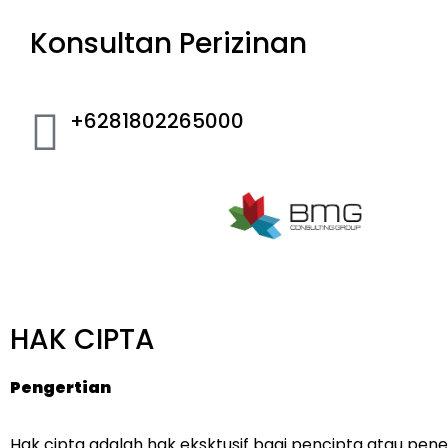
Konsultan Perizinan
+6281802265000
HAK CIPTA
Pengertian
Hak cipta adalah hak eksktusif bagi pencipta atau pen