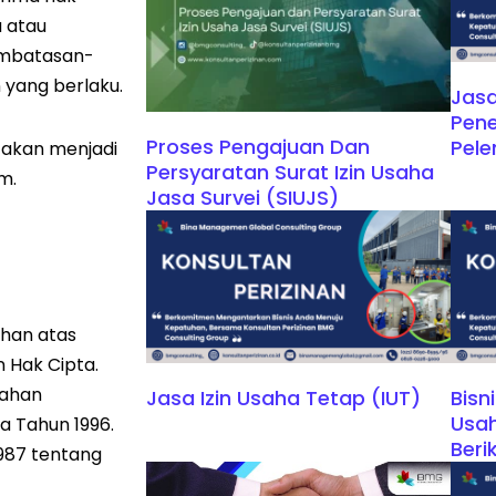
 atau
embatasan-
yang berlaku.
Jasa
Pen
Proses Pengajuan Dan
Pel
a akan menjadi
Persyaratan Surat Izin Usaha
m.
Jasa Survei (SIUJS)
ahan atas
 Hak Cipta.
sahan
Jasa Izin Usaha Tetap (IUT)
Bisn
Usah
 Tahun 1996.
Beri
1987 tentang