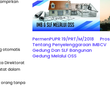
lampirkan
PermenPUPR 19/PRT/M/2018
Pros
Tentang Penyelenggaraan IMB
CV
g otomatis
Gedung Dan SLF Bangunan
Gedung Melalui OSS
ka Direktorat
atat dalam
p orang tanpa