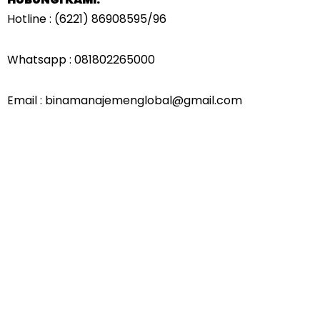
Hotline : (6221) 86908595/96
Whatsapp : 081802265000
Email : binamanajemenglobal@gmail.com