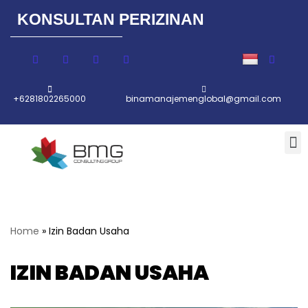
KONSULTAN PERIZINAN
Lompat
ke
konten
+6281802265000
binamanajemenglobal@gmail.com
Home
»
Izin Badan Usaha
IZIN BADAN USAHA