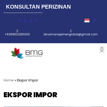
KONSULTAN PERIZINAN
Lompat
ke
konten
+6281802265000
binamanajemenglobal@gmail.com
Home
»
Ekspor Impor
EKSPOR IMPOR