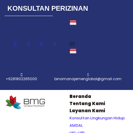
KONSULTAN PERIZINAN
Lompat
ke
konten
+6281802265000
binamanajemenglobal@gmail.com
Beranda
Tentang Kami
Layanan Kami
Konsultan Lingkungan Hidup
AMDAL
UKL-UPL